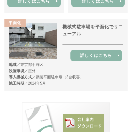
詳しくはこちら
詳しくはこちら
平面化
機械式駐車場を平面化でリニ
ューアル
詳しくはこちら
地域
／東京都中野区
設置環境
／屋外
導入機械方式
／鋼製平面駐車場（3台収容）
施工時期
／2024年5月