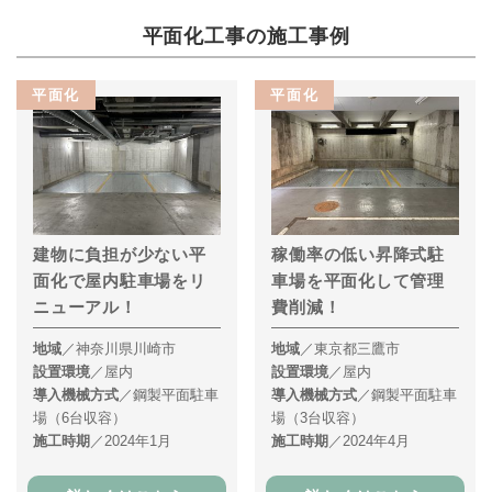
平面化工事の施工事例
平面化
平面化
建物に負担が少ない平
稼働率の低い昇降式駐
面化で屋内駐車場をリ
車場を平面化して管理
ニューアル！
費削減！
地域
／神奈川県川崎市
地域
／東京都三鷹市
設置環境
／屋内
設置環境
／屋内
導入機械方式
／鋼製平面駐車
導入機械方式
／鋼製平面駐車
場（6台収容）
場（3台収容）
施工時期
／2024年1月
施工時期
／2024年4月