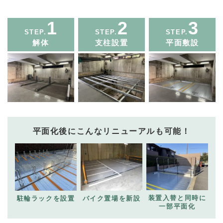
1
2
3
STEP.
STEP.
STEP.
解体
支柱設置
平面敷設
平面化後にこんなリニューアルも可能！
装置入替と同時に
駐輪ラックを設置
バイク置場を新設
一部平面化