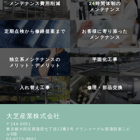
メンテナンス費用削減
24時間体制の
メンテナンス
定期点検から修繕提案まで
お客様に寄り添った
メンテナンス
独立系メンテナンスの
平面化工事
メリット・デメリット
入れ替え工事
修理・部品交換
大芝産業株式会社
〒144-0051
東京都大田区西蒲田七丁目12番2号 グランイーグル西蒲田第二ビ
ル5階
03-6715-9861