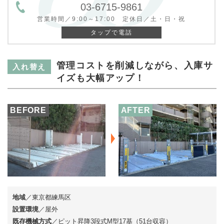
03-6715-9861
営業時間／9:00～17:00 定休日／土・日・祝
タップで電話
管理コストを削減しながら、入庫サ
入れ替え
イズも大幅アップ！
BEFORE
AFTER
地域
／東京都練馬区
設置環境
／屋外
既存機械方式
／ピット昇降3段式M型17基（51台収容）