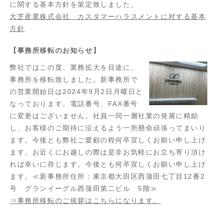
に関する基本方針を策定致しました。
大芝産業株式会社 カスタマーハラスメントに対する基本
方針
【事務所移転のお知らせ】
弊社ではこの度、業務拡大を目途に、
事務所を移転致しました。新事務所で
の営業開始日は2024年9月2日月曜日と
なっております。電話番号、FAX番号
に変更はございません。社員一同一層社業の発展に精励
し、お客様のご期待に沿えるよう一所懸命頑張ってまいり
ます。今後とも弊社ご愛顧の程何卒宜しくお願い申し上げ
ます。お近くにお越しの際は是非お気軽にお立ち寄り頂け
れば幸いに存じます。今後とも何卒宜しくお願い申し上げ
ます。≪新事務所住所：東京都大田区西蒲田七丁目12番2
号 グランイーグル西蒲田第二ビル 5階≫
⇒事務所移転のご挨拶はこちらになります。