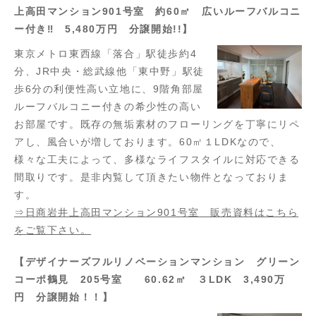
上高田マンション901号室 約60㎡ 広いルーフバルコニ
ー付き‼ 5,480万円 分譲開始!!】
東京メトロ東西線「落合」駅徒歩約4
分、JR中央・総武線他「東中野」駅徒
歩6分の利便性高い立地に、9階角部屋
ルーフバルコニー付きの希少性の高い
お部屋です。既存の無垢素材のフローリングを丁寧にリペ
アし、風合いが増しております。60㎡１LDKなので、
様々な工夫によって、多様なライフスタイルに対応できる
間取りです。是非内覧して頂きたい物件となっておりま
す。
⇒日商岩井上高田マンション901号室 販売資料はこちら
をご覧下さい。
【デザイナーズフルリノベーションマンション グリーン
コーポ鶴見 205号室 60.62㎡ ３LDK 3,490万
円 分譲開始！！】