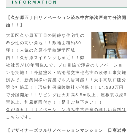
INFORMATION
【久が原五丁目リノベーション済み中古築浅戸建て分譲開
始！！】
大田区久が原五丁目の閑静な住宅街の
希少性の高い角地！！敷地面積約30
坪！！人気の久原小学校通学区域
内！！久が原スイミングも至近！！弊
社社長が10年間住んで、プロ目線で渾身のリノベーショ
ンを実施！！外壁塗装・給湯器交換他充実の改修工事実施
済みで、新築同様の質感で即入居可能！！大手高級戸建分
譲会社施工！！瑕疵担保保険弊社が付保！！14,980万円
で分譲開始！！リビングは天井高3.5m以上、屋根裏収納6
畳以上、和風庭園付き！！是非ご覧下さい！！
久が原五丁目リノベーション済み中古戸建の詳しい資料は
こちらです。
【デザイナーズフルリノベーションマンション 日商岩井