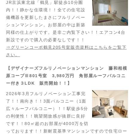
JR京浜東北線「鶴見」駅徒歩10分圏
内！！静かな住環境！！全ての住宅設
備機器を更新したまさにフルリノベー
ションマンション。お部屋の中は新築
同様の仕上がりです。是非ご内覧下さい！！エアコン4台
新設ですので購入の必要なしです！！
⇒グリーンコーポ鶴見205号室販売資料はこちらをご覧下
さい。
【デザイナーズフルリノベーションマンション 藤和相模
原コープⅢ801号室 3,980万円 角部屋ルーフバルコニ
ー付き３LDK 販売開始！！】
2026年3月フルリノベーション工事完
了！！南向き！！3面バルコニー（1面
広々ルーフバルコニー）！！駅徒歩5分
の利便性！！眺望開放感が抜群に良好
です！！80㎡超のお部屋が4000万を切
っております！！新耐震基準マンションですので住宅ロー