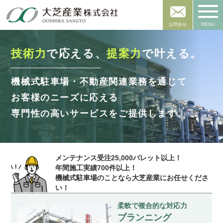
お問合せ
MENU
技術力
で応える、
提案力
で叶える。
機械式駐車場・不動産関連業務を通じて
お客様のニーズに応える
専門性の高いサービスをご提供します。
メンテナンス受注25,000パレット以上！
年間施工実績700件以上！
機械式駐車場のことなら大芝産業にお任せくださ
い！
柔軟で複合的な対応力
プランニング