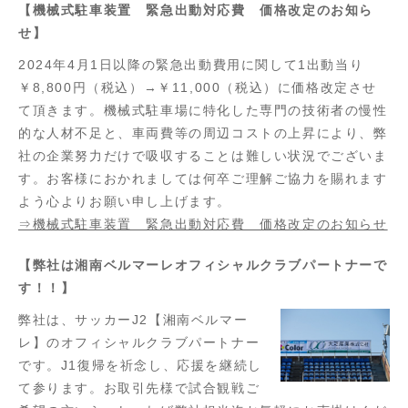
【機械式駐車装置 緊急出動対応費 価格改定のお知ら
せ】
2024年4月1日以降の緊急出動費用に関して1出動当り
￥8,800円（税込）→￥11,000（税込）に価格改定させ
て頂きます。機械式駐車場に特化した専門の技術者の慢性
的な人材不足と、車両費等の周辺コストの上昇により、弊
社の企業努力だけで吸収することは難しい状況でございま
す。お客様におかれましては何卒ご理解ご協力を賜れます
よう心よりお願い申し上げます。
⇒機械式駐車装置 緊急出動対応費 価格改定のお知らせ
【弊社は湘南ベルマーレオフィシャルクラブパートナーで
す！！】
弊社は、サッカーJ2【湘南ベルマー
レ】のオフィシャルクラブパートナー
です。J1復帰を祈念し、応援を継続し
て参ります。お取引先様で試合観戦ご