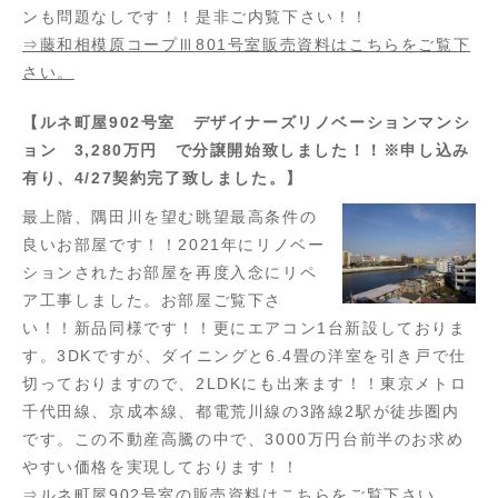
ンも問題なしです！！是非ご内覧下さい！！
⇒藤和相模原コープⅢ801号室販売資料はこちらをご覧下
さい。
【ルネ町屋902号室 デザイナーズリノベーションマンシ
ョン 3,280万円 で分譲開始致しました！！※申し込み
有り、4/27契約完了致しました。】
最上階、隅田川を望む眺望最高条件の
良いお部屋です！！2021年にリノベー
ションされたお部屋を再度入念にリペ
ア工事しました。お部屋ご覧下さ
い！！新品同様です！！更にエアコン1台新設しておりま
す。3DKですが、ダイニングと6.4畳の洋室を引き戸で仕
切っておりますので、2LDKにも出来ます！！東京メトロ
千代田線、京成本線、都電荒川線の3路線2駅が徒歩圏内
です。この不動産高騰の中で、3000万円台前半のお求め
やすい価格を実現しております！！
⇒ルネ町屋902号室の販売資料はこちらをご覧下さい。