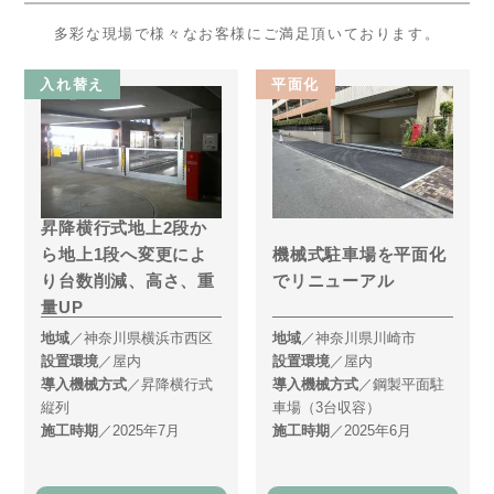
多彩な現場で様々なお客様にご満足頂いております。
入れ替え
平面化
昇降横行式地上2段か
機械式駐車場を平面化
ら地上1段へ変更によ
でリニューアル
り台数削減、高さ、重
量UP
地域
／神奈川県横浜市西区
地域
／神奈川県川崎市
設置環境
／屋内
設置環境
／屋内
導入機械方式
／昇降横行式
導入機械方式
／鋼製平面駐
縦列
車場（3台収容）
施工時期
／2025年7月
施工時期
／2025年6月