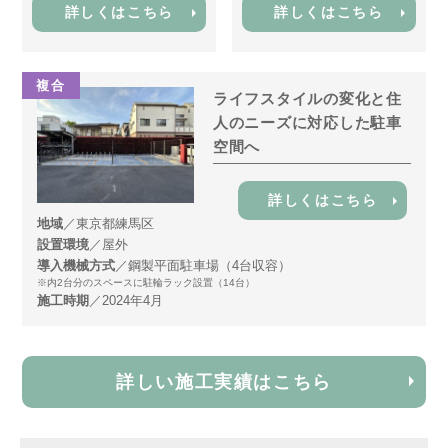
詳しくはこちら
詳しくはこちら
複合
ライフスタイルの変化と住
人のニーズに対応した駐車
空間へ
詳しくはこちら
地域
／東京都練馬区
設置環境
／屋外
導入機械方式
／鋼製平面駐車場（4台収容）
※内2台分のスペースに駐輪ラック設置（14台）
施工時期
／2024年4月
詳しい施工実績はこちら