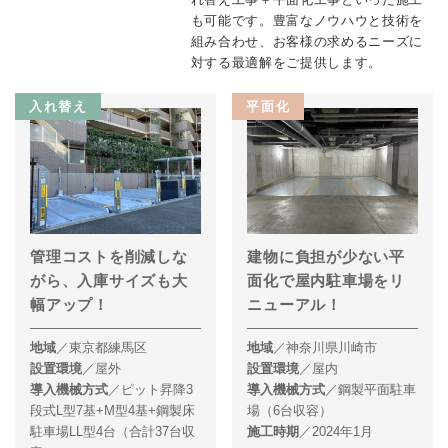
も可能です。豊富なノウハウと技術を
組み合わせ、お客様の求めるニーズに
対する最適解をご提供します。
入れ替え
平面化
管理コストを削減しな
建物に負担が少ない平
がら、入庫サイズも大
面化で屋内駐車場をリ
幅アップ！
ニューアル！
地域
／東京都練馬区
地域
／神奈川県川崎市
設置環境
／屋外
設置環境
／屋内
導入機械方式
／ピット昇降3
導入機械方式
／鋼製平面駐車
段式L型7基+M型4基+鋼製床
場（6台収容）
駐車場LL型4台（合計37台収
施工時期
／2024年1月