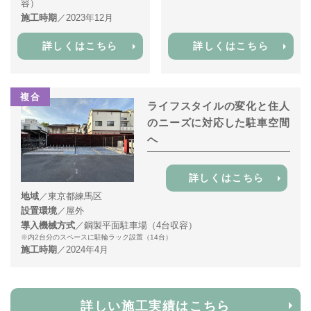
容）
施工時期
／2023年12月
詳しくはこちら
詳しくはこちら
複合
ライフスタイルの変化と住人
のニーズに対応した駐車空間
へ
詳しくはこちら
地域
／東京都練馬区
設置環境
／屋外
導入機械方式
／鋼製平面駐車場（4台収容）
※内2台分のスペースに駐輪ラック設置（14台）
施工時期
／2024年4月
詳しい施工実績はこちら