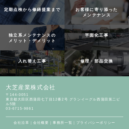
定期点検から修繕提案まで
お客様に寄り添った
メンテナンス
独立系メンテナンスの
平面化工事
メリット・デメリット
入れ替え工事
修理・部品交換
大芝産業株式会社
〒144-0051
東京都大田区西蒲田七丁目12番2号 グランイーグル西蒲田第二ビ
ル5階
03-6715-9861
会社沿革
｜
会社概要
｜
事務所一覧
｜
プライバシーポリシー