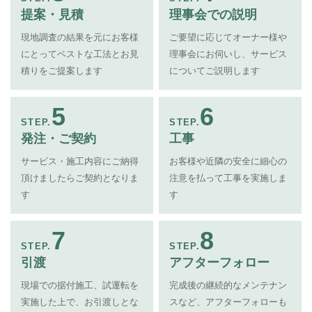
提案・見積
理事会での説明
現地調査の結果を元にお客様
ご要望に応じてオーナー様や
にとってベストな工法とお見
理事会にお伺いし、サービス
積りをご提案します
についてご説明します
5
6
STEP.
STEP.
発注・ご契約
工事
サービス・施工内容にご納得
お客様や近隣の安全に細心の
頂けましたらご契約となりま
注意を払って工事を実施しま
す
す
7
8
STEP.
STEP.
引渡
アフターフォロー
現場での据付施工、試運転を
完成後の継続的なメンテナン
実施した上で、お引渡しとな
スなど、アフターフォローも