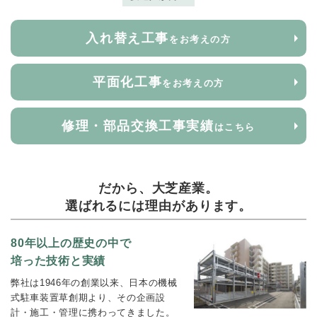
入れ替え工事
をお考えの方
平面化工事
をお考えの方
修理・部品交換工事実績
はこちら
だから、大芝産業。
選ばれるには理由があります。
80年以上の歴史の中で
培った技術と実績
弊社は1946年の創業以来、日本の機械
式駐車装置草創期より、その企画設
計・施工・管理に携わってきました。